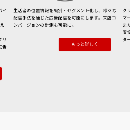
バイ
生活者の位置情報を識別・セグメント化し、様々な
ク
配信手法を通じた広告配信を可能にします。来店コ
マ
超え
ンバージョンの計測も可能に。
また
ィ
置
フリ
タ
もっと詳しく
広告