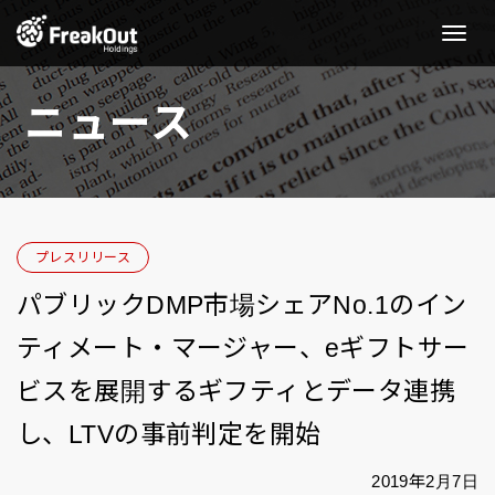
Toggle
Naviga
ニュース
プレスリリース
パブリックDMP市場シェアNo.1のイン
ティメート・マージャー、eギフトサー
ビスを展開するギフティとデータ連携
し、LTVの事前判定を開始
2019年2月7日