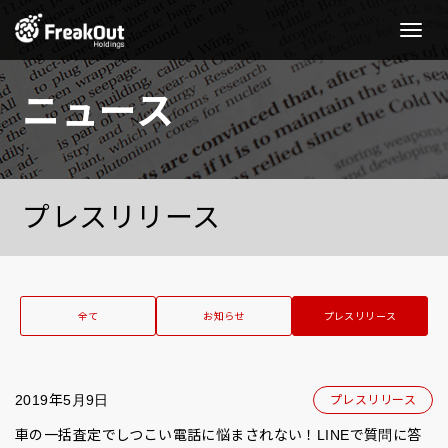
Toggle
Naviga
ニュース
プレスリリース
全て
お知らせ
プレスリリース
2019年5月9日
プレスリリース
車の一括査定でしつこい電話に悩まされない！LINEで質問に答