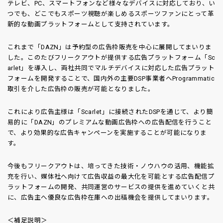
テレビ、PC、スマートフォンなど様々なデバイスに対応しており、い
つでも、どこでもスポーツ視聴が楽しめるスポーツファンにとって革
新的な動画プラットフォームとして支持されています。
これまで「DAZN」は予約型の広告枠販売を中心に展開してまいりま
した。このたびフリークアウトが提供する広告プラットフォーム「Sc
arlet」を導入し、両社共同でマルチデバイスに対応した広告プラット
フォームを開発することで、国内外の主要DSP事業者へProgrammatic
取引を介した広告枠の販売が可能となりました。
これにより広告主様は「Scarlet」に接続されたDSPを通じて、より簡
易的に「DAZN」のプレミアムな動画広告枠への広告配信を行うこと
で、より効果的な広告キャンペーンを実施することが可能になりま
す。
今後もフリークアウトは、培ってきた技術・ノウハウの活用、機能拡
充を行い、媒体社へ向けて広告収益の最大化を可能とする広告配信プ
ラットフォームの開発、共同運営のサービスの提供を進めていくと共
に、広告主へ優良な広告枠在庫への出稿機会を提供してまいります。
＜補足説明＞