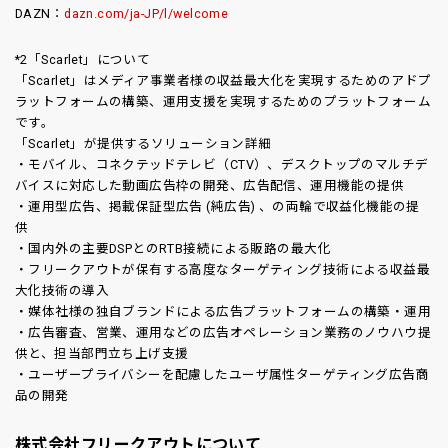
DAZN：
dazn.com/ja-JP/l/welcome
*2「Scarlet」について
「Scarlet」はメディア事業者様の収益最大化を実現するためのアドプ
ラットフォームの構築、運用支援を実現するためのプラットフォーム
です。
「Scarlet」が提供するソリューション詳細
・モバイル、コネクテッドテレビ（CTV）、デスクトップのマルチデ
バイスに対応した動画広告枠の開発、広告配信、運用機能の提供
・運用型広告、掲載保証型広告 (純広告) 、の両輪で収益化機能の提
供
・国内外の主要DSPとのRTB接続による販路の最大化
・フリークアウトが保有する高度なターゲティング技術による収益最
大化技術の導入
・媒体社様の独自ブランドによる広告プラットフォームの構築・運用
・広告審査、営業、運用などの広告オペレーション業務のノウハウ提
供と、担当部門立ち上げ支援
・ユーザープライバシーを配慮したユーザ属性ターゲティング広告商
品の開発
株式会社フリークアウトについて