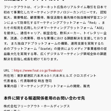
フリークアウトは、インターネット広告のリアルタイム取引を日本で
初めて事業化したマーケティングテクノロジーカンパニーです。 認知
拡大、需要喚起、顧客獲得、販促活動を最先端の独自機械学習エンジ
ンによって効率化するマーケティングプラットフォーム「Red」、ま
たその知見を応用したジオマーケティングプラットフォーム「ASE」
を提供し、通信キャリア、航空会社、飲料メーカー、トイレタリー企
業、流通、小売業等、様々な業種における課題解決を支援しておりま
す。 また独自アドプラットフォームの構築、運用支援を実現するた
めのプラットフォーム「Scarlet」の提供によりメディア事業者様の収
益最大化を実現する等、広くデジタルマーケティング領域全体の課題
解決を目指し成長を続けております。
URL ：
https://www.fout.co.jp/freakout/
所在地：東京都港区六本木 6-3-1 六本木ヒルズ クロスポイント
代表者名：代表取締役 時吉 啓司
事業内容：マーケティングプラットフォームの開発、販売
本件に関する報道関係者用のお問い合わせ先
株式会社フリークアウト・ホールディングス