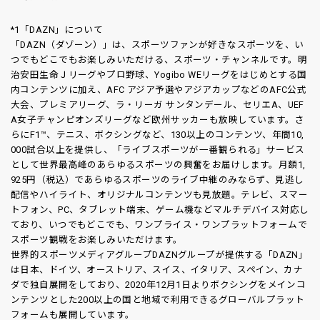
*1「DAZN」について
「DAZN（ダゾーン）」は、スポーツファンが好きなスポーツを、い
つでもどこでもお楽しみいただける、スポーツ・チャンネルです。明
治安田生命Ｊリーグやプロ野球、Yogibo WEリーグをはじめとする国
内コンテンツに加え、AFC アジア予選やアジアカップなどのAFC公式
大会、プレミアリーグ、ラ・リーガ サンタンデール、セリエA、UEF
A女子チャンピオンズリーグなど欧州サッカーも放映しています。さ
らにF1™、テニス、ボクシングなど、130以上のコンテンツ、年間10,
000試合以上を提供し、「ライブスポーツが一番観られる」サービス
として世界最高峰のあらゆるスポーツの興奮をお届けします。月額1,
925円（税込）であらゆるスポーツのライブ中継のみならず、見逃し
配信やハイライト、オリジナルコンテンツも見放題。テレビ、スマー
トフォン、PC、タブレット端末、ゲーム機などマルチデバイス対応し
ており、いつでもどこでも、ワンプライス・ワンプラットフォームで
スポーツ観戦をお楽しみいただけます。
世界的スポーツメディアグループDAZNグループが提供する「DAZN」
は日本、ドイツ、オーストリア、スイス、イタリア、スペイン、カナ
ダで独自展開をしており、2020年12月1日よりボクシングをメインコ
ンテンツとした200以上の国と地域で利用できるグローバルプラット
フォームも展開しています。