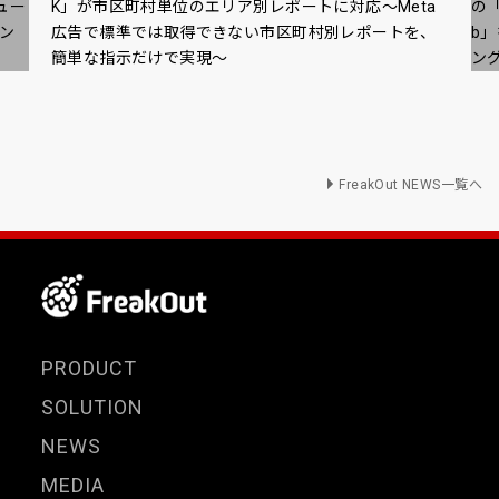
ュー
K」が市区町村単位のエリア別レポートに対応～Meta
の「
ン
広告で標準では取得できない市区町村別レポートを、
b
簡単な指示だけで実現～
ン
FreakOut NEWS一覧へ
PRODUCT
SOLUTION
NEWS
MEDIA