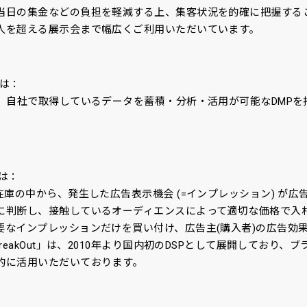
当日の集金などの負担を軽減する上、集客状況を的確に把握する
人を超える展示会まで幅広くご利用いただいています。
とは：
は、自社で取得しているデータを蓄積・分析・活用が可能なDMPを
とは：
在庫の中から、発生した広告表示機会 (=インプレッション) が
に判断し、接触しているオーディエンスによって適切な価格で入
要なインプレッションだけを買い付け、広告主(購入者)の広告効
reakOut」は、2010年より国内初のDSPとして展開しており
的に活用いただいております。