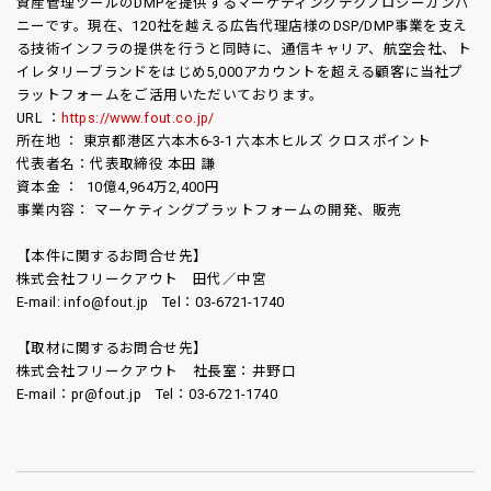
資産管理ツールのDMPを提供するマーケティングテクノロジーカンパ
ニーです。現在、120社を越える広告代理店様のDSP/DMP事業を支え
る技術インフラの提供を行うと同時に、通信キャリア、航空会社、ト
イレタリーブランドをはじめ5,000アカウントを超える顧客に当社プ
ラットフォームをご活用いただいております。
URL ：
https://www.fout.co.jp/
所在地 ： 東京都港区六本木6-3-1 六本木ヒルズ クロスポイント
代表者名：代表取締役 本田 謙
資本金 ： 10億4,964万2,400円
事業内容： マーケティングプラットフォームの開発、販売
【本件に関するお問合せ先】
株式会社フリークアウト 田代／中宮
E-mail: info@fout.jp Tel：03-6721-1740
【取材に関するお問合せ先】
株式会社フリークアウト 社長室：井野口
E-mail：pr@fout.jp Tel：03-6721-1740