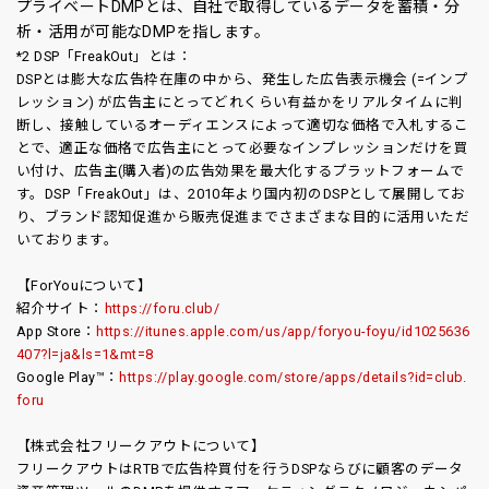
プライベートDMPとは、自社で取得しているデータを蓄積・分
析・活用が可能なDMPを指します。
*2 DSP「FreakOut」とは：
DSPとは膨大な広告枠在庫の中から、発生した広告表示機会 (=インプ
レッション) が広告主にとってどれくらい有益かをリアルタイムに判
断し、接触しているオーディエンスによって適切な価格で入札するこ
とで、適正な価格で広告主にとって必要なインプレッションだけを買
い付け、広告主(購入者)の広告効果を最大化するプラットフォームで
す。DSP「FreakOut」は、2010年より国内初のDSPとして展開してお
り、ブランド認知促進から販売促進までさまざまな目的に活用いただ
いております。
【ForYouについて】
紹介サイト：
https://foru.club/
App Store：
https://itunes.apple.com/us/app/foryou-foyu/id1025636
407?l=ja&ls=1&mt=8
Google Play™：
https://play.google.com/store/apps/details?id=club.
foru
【株式会社フリークアウトについて】
フリークアウトはRTBで広告枠買付を行うDSPならびに顧客のデータ