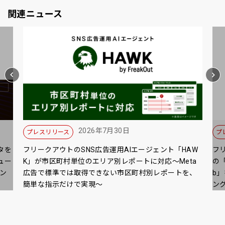
関連ニュース
2026年7月30日
プレスリリース
プ
タを
フリークアウトのSNS広告運用AIエージェント「HAW
フ
ュー
K」が市区町村単位のエリア別レポートに対応～Meta
の「
ン
広告で標準では取得できない市区町村別レポートを、
b
簡単な指示だけで実現～
ン