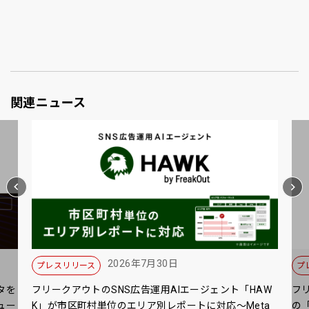
関連ニュース
2026年7月30日
プレスリリース
プ
タを
フリークアウトのSNS広告運用AIエージェント「HAW
フ
ュー
K」が市区町村単位のエリア別レポートに対応～Meta
の「