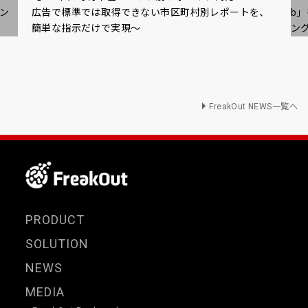
ン
広告で標準では取得できない市区町村別レポートを、
b
簡単な指示だけで実現～
ン
FreakOut NEWS一覧へ
PRODUCT
SOLUTION
NEWS
MEDIA