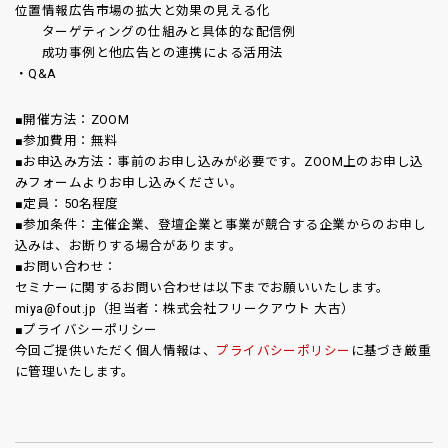
位置情報広告市場の拡大と効果の見える化
ターゲティングの仕組みと具体的な配信例
成功事例と他広告との連携による活用法
・Q&A
■開催方法：ZOOM
■参加費用：無料
■お申込み方法：事前のお申し込みが必要です。ZOOM上のお申し込
みフォームよりお申し込みください。
■定員：50名程度
■参加条件：主催企業、登壇企業と事業が競合する企業からのお申し
込みは、お断りする場合があります。
■お問い合わせ：
セミナーに関するお問い合わせは以下までお願いいたします。
miya@fout.jp（担当者：株式会社フリークアウト 大古）
■プライバシーポリシー
今回ご提供いただく個⼈情報は、
プライバシーポリシー
に基づき厳重
に管理いたします。