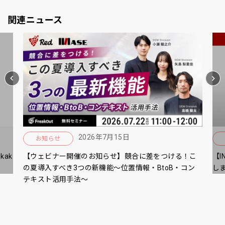
関連ニュース
2026年7月15日
お知らせ
ak
【ウェビナー開催のお知らせ】競合に差をつける！こ
【I
の夏導入すべき3つの新機能～位置情報・BtoB・コン
し
テキスト活用手法～