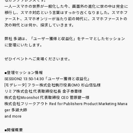
るカンファレンスです。
一人一スマホの世界が一般化した今、画面外の進化に世の中は完全に
移行し、スマホ対応という言葉はすっかり古くなりました。スマホフ
ァースト、スマホオンリーが当たり前の時代に、スマホファーストの
次の時代とは何か、探求していきます。
弊社 多湖は、「ユーザー獲得と収益化」をテーマとしたセッション
に登壇にいたします。
ぜひイベントへご来場くださいませ。
■登壇セッション情報
SESSION2 13:50-14:30「ユーザー獲得と収益化」
[モデレータ] フラー株式会社執行役員CMO 杉山信弘様
リミア株式会社 代表取締役社長 金子泰章様
株式会社Moonshot 代表取締役 CEO 菅原健一様
株式会社フリークアウト Red for Publishers Product Marketing Mana
ger 多湖大師
and more
■開催概要