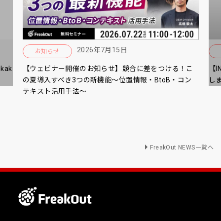
2026年7月15日
お知らせ
ak
【ウェビナー開催のお知らせ】競合に差をつける！こ
【I
の夏導入すべき3つの新機能～位置情報・BtoB・コン
し
テキスト活用手法～
FreakOut NEWS一覧へ