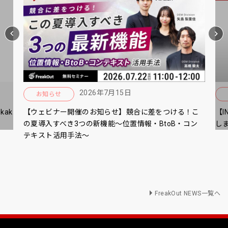
2026年7月15日
お知らせ
ak
【ウェビナー開催のお知らせ】競合に差をつける！こ
【I
の夏導入すべき3つの新機能～位置情報・BtoB・コン
し
テキスト活用手法～
FreakOut NEWS一覧へ