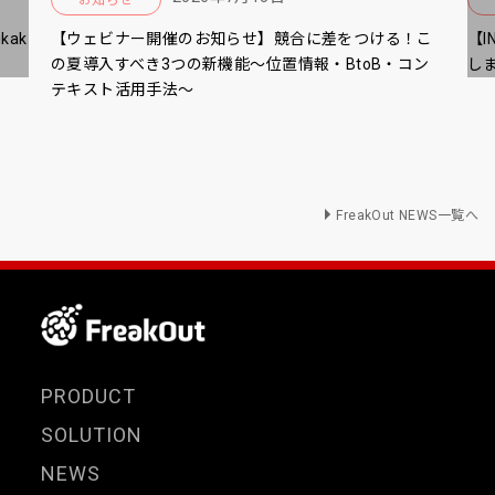
ak
【ウェビナー開催のお知らせ】競合に差をつける！こ
【I
の夏導入すべき3つの新機能～位置情報・BtoB・コン
し
テキスト活用手法～
FreakOut NEWS一覧へ
PRODUCT
SOLUTION
NEWS